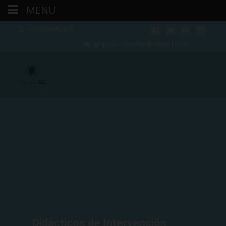
MENU
+573003882075
gruposc.colombia@hotmail.com
Didácticos de Intervención