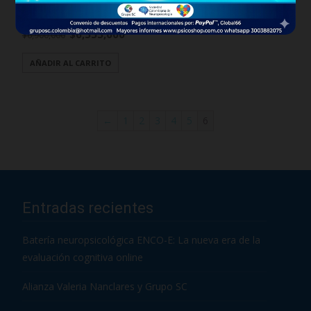
inteligencia para el nivel
preescolar y primario
$
6,555,000
$
6,900,000
AÑADIR AL CARRITO
←
1
2
3
4
5
6
Entradas recientes
Batería neuropsicológica ENCO-E: La nueva era de la
evaluación cognitiva online
Alianza Valeria Nanclares y Grupo SC