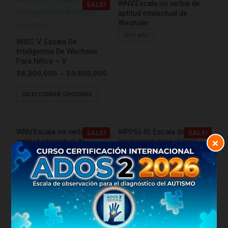
WNV.Escala no verbal de
SALE!
aptitud intelectual de
Wechsler
LEER MÁS
WISC V, Escala De
Inteligencia De Wechsler
Para Niños – V
$
8,300,000
$
9,800,000
–
SELECCIONAR OPCIONES
WNV.Escala no verbal de
WPPSI-III. Escala de
SALE!
SALE!
×
aptitud intelectual de
inteligencia para el nivel
Wechsler
preescolar y primario
$
6,555,000
$
3,080,000
$
6,900,000
$
3,245,000
LEER MÁS
LEER MÁS
WPPSI-IV. Escala de
SALE!