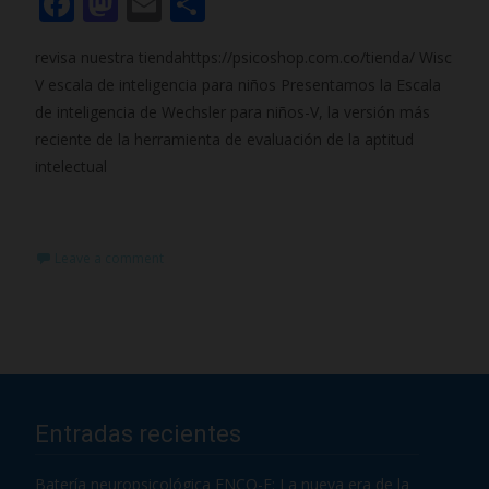
F
M
E
C
ac
as
m
o
revisa nuestra tiendahttps://psicoshop.com.co/tienda/ Wisc
e
to
ai
m
V escala de inteligencia para niños Presentamos la Escala
b
d
l
p
de inteligencia de Wechsler para niños-V, la versión más
o
o
ar
reciente de la herramienta de evaluación de la aptitud
o
n
ti
intelectual
k
r
Read More…
Leave a comment
Entradas recientes
Batería neuropsicológica ENCO-E: La nueva era de la