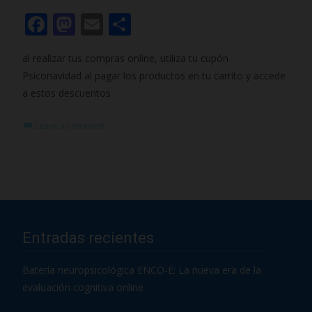
F
M
E
C
ac
as
m
o
al realizar tus compras online, utiliza tu cupón
e
to
ai
m
Psiconavidad al pagar los productos en tu carrito y accede
b
d
l
p
a estos descuentos
o
o
ar
Leave a comment
o
n
ti
k
r
Entradas recientes
Batería neuropsicológica ENCO-E: La nueva era de la
evaluación cognitiva online