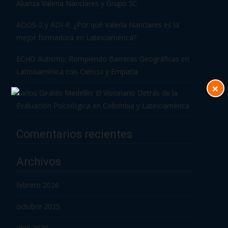
Alianza Valeria Nanclares y Grupo SC
ADOS-2 y ADI-R: ¿Por qué Valeria Nanclares es la
mejor formadora en Latinoamérica?
ECHO Autismo: Rompiendo Barreras Geográficas en
Latinoamérica con Ciencia y Empatía
×
Carlos Giraldo Medellín: El Visionario Detrás de la
Evaluación Psicológica en Colombia y Latinoamérica
Comentarios recientes
Archivos
febrero 2026
octubre 2025
abril 2020