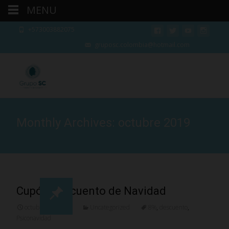
MENU
+573003882075
gruposc.colombia@hotmail.com
Monthly Archives: octubre 2019
Cupón descuento de Navidad
octubre 29, 2019
Uncategorized
8%
,
descuento
,
Psiconavidad