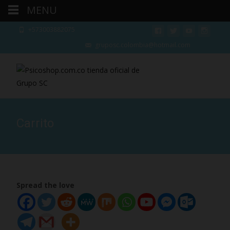
MENU
+573003882075
gruposc.colombia@hotmail.com
Carrito
Spread the love