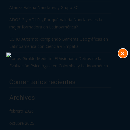
Alianza Valeria Nanclares y Grupo SC
ADOS-2 y ADI-R: ¿Por qué Valeria Nanclares es la
mejor formadora en Latinoamérica?
ECHO Autismo: Rompiendo Barreras Geográficas en
Latinoamérica con Ciencia y Empatía
×
Carlos Giraldo Medellín: El Visionario Detrás de la
Evaluación Psicológica en Colombia y Latinoamérica
Comentarios recientes
Archivos
febrero 2026
octubre 2025