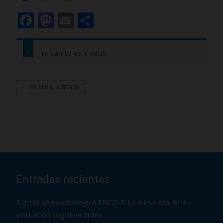
F
M
E
C
ac
as
m
o
e
to
ai
m
Tu carrito está vacío.
b
d
l
p
o
o
ar
VOLVER A LA TIENDA
o
n
ti
k
r
Entradas recientes
Batería neuropsicológica ENCO-E: La nueva era de la
evaluación cognitiva online