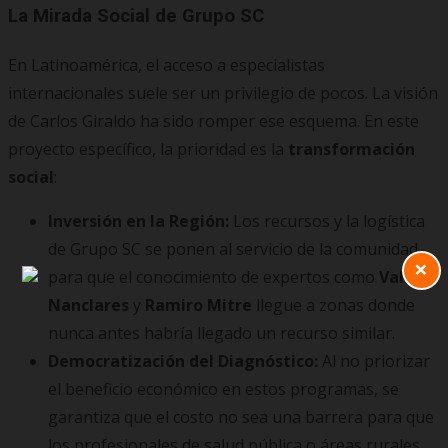
La Mirada Social de Grupo SC
En Latinoamérica, el acceso a especialistas
internacionales suele ser un privilegio de pocos. La visión
de Carlos Giraldo ha sido romper ese esquema. En este
proyecto específico, la prioridad es la
transformación
social
:
Inversión en la Región:
Los recursos y la logística
de Grupo SC se ponen al servicio de la comunidad
×
para que el conocimiento de expertos como
Valeria
Nanclares
y
Ramiro Mitre
llegue a zonas donde
nunca antes habría llegado un recurso similar.
Democratización del Diagnóstico:
Al no priorizar
el beneficio económico en estos programas, se
garantiza que el costo no sea una barrera para que
los profesionales de salud pública o áreas rurales