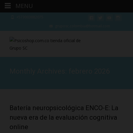
MENU
+573003882075
gruposc.colombia@hotmail.com
Monthly Archives: febrero 2026
Batería neuropsicológica ENCO-E: La
nueva era de la evaluación cognitiva
online