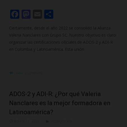
F
M
E
C
ac
as
m
o
Ciertamente, desde el año 2022 se consolidó la Alianza
e
to
ai
m
Valeria Nanclares con Grupo SC. Nuestro objetivo es claro:
b
d
l
p
organizar las certificaciones oficiales de ADOS-2 y ADI-R
o
o
ar
en Colombia y Latinoamérica. Esta unión
o
n
ti
Read More…
k
r
Leave a comment
ADOS-2 y ADI-R: ¿Por qué Valeria
Nanclares es la mejor formadora en
Latinoamérica?
febrero 11, 2026
Uncategorized