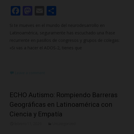
F
M
E
C
ac
as
m
o
Si te mueves en el mundo del neurodesarrollo en
e
to
ai
m
Latinoamérica, seguramente has escuchado una frase
b
d
l
p
recurrente en pasillos de congresos y grupos de colegas:
o
o
ar
«Si vas a hacer el ADOS-2, tienes que
o
n
ti
Read More…
k
r
Leave a comment
ECHO Autismo: Rompiendo Barreras
Geográficas en Latinoamérica con
Ciencia y Empatía
febrero 11, 2026
Uncategorized