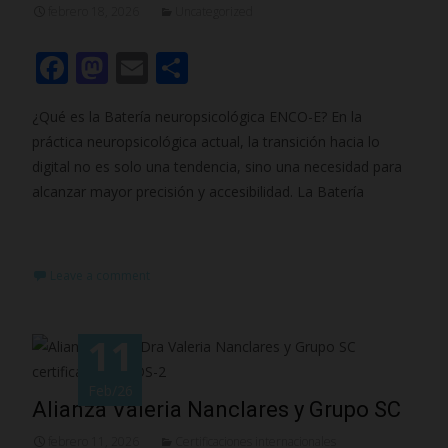
febrero 18, 2026
Uncategorized
F
M
E
C
ac
as
m
o
¿Qué es la Batería neuropsicológica ENCO-E? En la
e
to
ai
m
práctica neuropsicológica actual, la transición hacia lo
b
d
l
p
digital no es solo una tendencia, sino una necesidad para
o
o
ar
alcanzar mayor precisión y accesibilidad. La Batería
o
n
ti
Read More…
k
r
Leave a comment
11
Feb/26
Alianza Valeria Nanclares y Grupo SC
febrero 11, 2026
Certificaciones internacionales