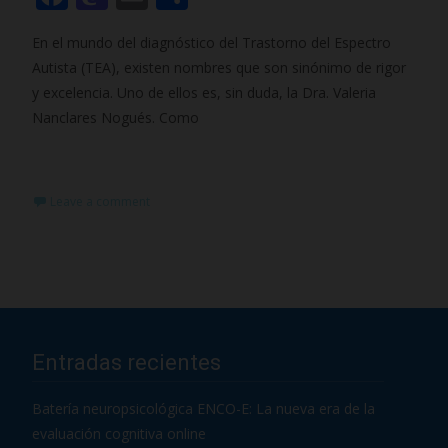
ac
as
m
o
En el mundo del diagnóstico del Trastorno del Espectro
e
to
ai
m
Autista (TEA), existen nombres que son sinónimo de rigor
b
d
l
p
y excelencia. Uno de ellos es, sin duda, la Dra. Valeria
o
o
ar
Nanclares Nogués. Como
o
n
ti
Read More…
k
r
Leave a comment
Entradas recientes
Batería neuropsicológica ENCO-E: La nueva era de la
evaluación cognitiva online