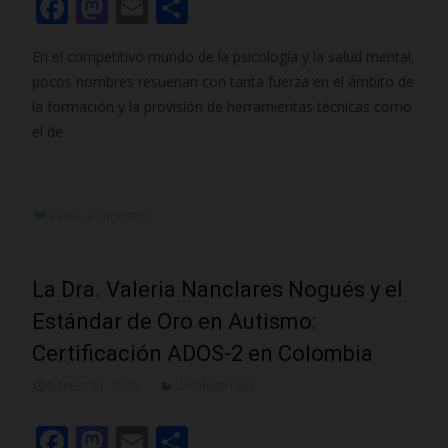
F
M
E
C
ac
as
m
o
En el competitivo mundo de la psicología y la salud mental,
e
to
ai
m
pocos nombres resuenan con tanta fuerza en el ámbito de
b
d
l
p
la formación y la provisión de herramientas técnicas como
o
o
ar
el de
o
n
ti
Read More…
k
r
Leave a comment
La Dra. Valeria Nanclares Nogués y el
Estándar de Oro en Autismo:
Certificación ADOS-2 en Colombia
febrero 11, 2026
Uncategorized
F
M
E
C