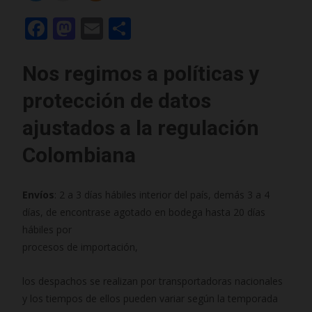
F
M
E
C
ac
as
m
o
e
to
ai
m
Nos regimos a políticas y
b
d
l
p
protección de datos
o
o
ar
ajustados a la regulación
o
n
ti
Colombiana
k
r
Envíos
: 2 a 3 días hábiles interior del país, demás 3 a 4
días, de encontrase agotado en bodega hasta 20 días
hábiles por
procesos de importación,
los despachos se realizan por transportadoras nacionales
y los tiempos de ellos pueden variar según la temporada