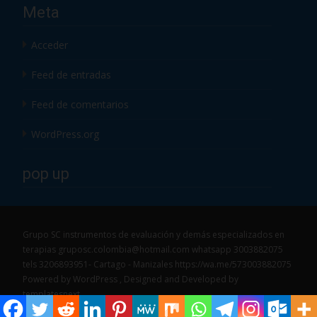
Meta
Acceder
Feed de entradas
Feed de comentarios
WordPress.org
pop up
Grupo SC instrumentos de evaluación y demás especializados en
terapias gruposc.colombia@hotmail.com whatsapp 3003882075
tels 3206893951- Cartago - Manizales https://wa.me/573003882075
Powered by WordPress
, Designed and Developed by
templatesnext