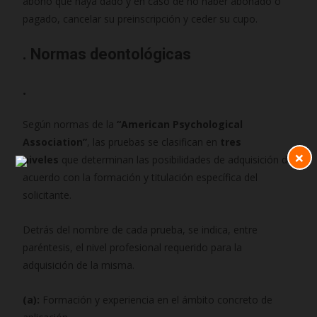
abono que haya dado y en caso de no haber abonado o
pagado, cancelar su preinscripción y ceder su cupo.
. Normas deontológicas
.
Según normas de la
“American Psychological
Association”
, las pruebas se clasifican en
tres
×
niveles
que determinan las posibilidades de adquisición de
acuerdo con la formación y titulación específica del
solicitante.
Detrás del nombre de cada prueba, se indica, entre
paréntesis, el nivel profesional requerido para la
adquisición de la misma.
(a):
Formación y experiencia en el ámbito concreto de