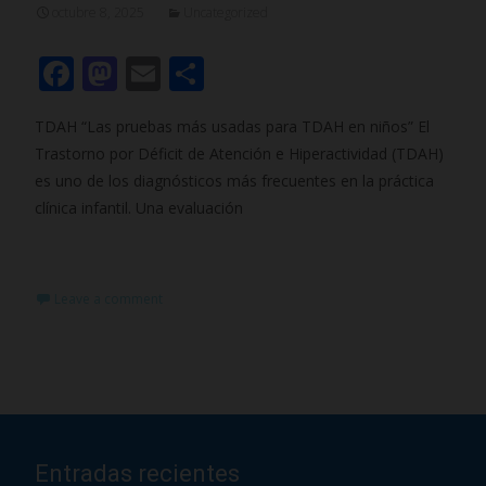
octubre 8, 2025
Uncategorized
F
M
E
C
ac
as
m
o
TDAH “Las pruebas más usadas para TDAH en niños” El
e
to
ai
m
Trastorno por Déficit de Atención e Hiperactividad (TDAH)
b
d
l
p
es uno de los diagnósticos más frecuentes en la práctica
o
o
ar
clínica infantil. Una evaluación
o
n
ti
Read More…
k
r
Leave a comment
Entradas recientes