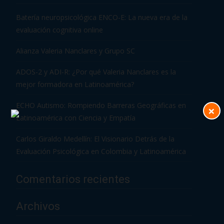
Batería neuropsicológica ENCO-E: La nueva era de la
evaluación cognitiva online
Alianza Valeria Nanclares y Grupo SC
ADOS-2 y ADI-R: ¿Por qué Valeria Nanclares es la
mejor formadora en Latinoamérica?
ECHO Autismo: Rompiendo Barreras Geográficas en
×
Latinoamérica con Ciencia y Empatía
Carlos Giraldo Medellín: El Visionario Detrás de la
Evaluación Psicológica en Colombia y Latinoamérica
Comentarios recientes
Archivos