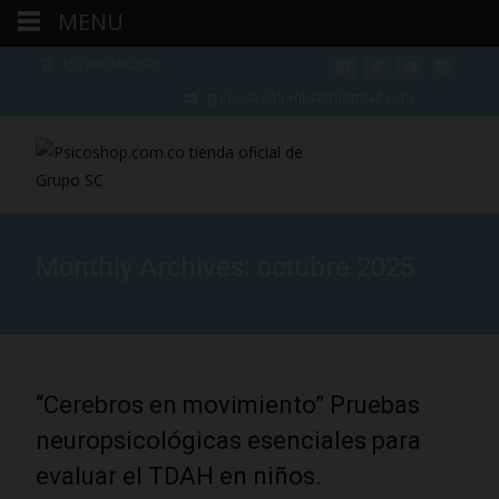
MENU
+573003882075
gruposc.colombia@hotmail.com
Monthly Archives: octubre 2025
“Cerebros en movimiento” Pruebas
neuropsicológicas esenciales para
evaluar el TDAH en niños.