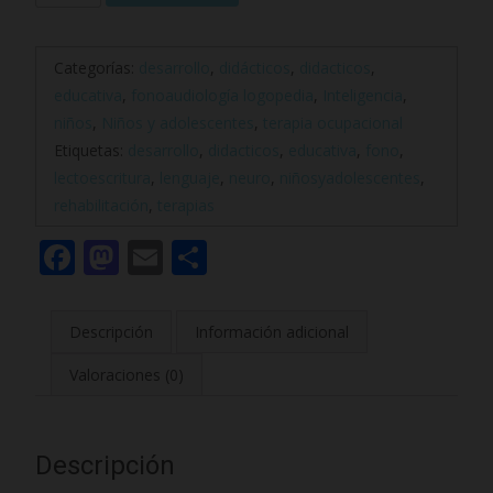
c
o
Categorías:
desarrollo
,
didácticos
,
didacticos
,
n
educativa
,
fonoaudiología logopedia
,
Inteligencia
,
s
niños
,
Niños y adolescentes
,
terapia ocupacional
t
Etiquetas:
desarrollo
,
didacticos
,
educativa
,
fono
,
r
lectoescritura
,
lenguaje
,
neuro
,
niñosyadolescentes
,
u
rehabilitación
,
terapias
i
r
F
M
E
C
e
ac
as
m
o
l
e
to
ai
m
C
Descripción
Información adicional
e
b
d
l
p
r
Valoraciones (0)
o
o
ar
e
o
n
ti
b
r
k
r
Descripción
o