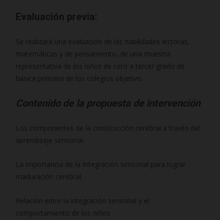
s
Evaluación previa:
c
u
Se realizará una evaluación de las habilidades lectoras,
e
matemáticas y de pensamiento, de una muestra
n
representativa de los niños de cero a tercer grado de
t
básica primaria de los colegios objetivo.
o
e
Contenido de la propuesta de intervención
s
p
Los componentes de la construcción cerebral a través del
e
aprendizaje sensorial.
c
i
La importancia de la Integración sensorial para lograr
a
maduración cerebral.
l
c
Relación entre la integración sensorial y el
a
comportamiento de los niños
n