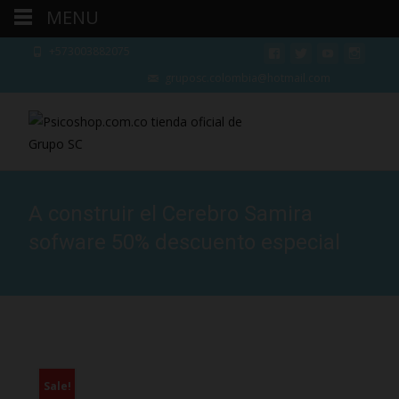
MENU
+573003882075
gruposc.colombia@hotmail.com
A construir el Cerebro Samira
sofware 50% descuento especial
Sale!