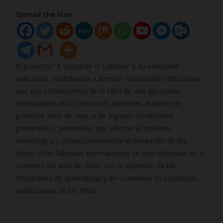
S
Spread the love
a
m
i
r
El proyecto “A Construir el Cerebro” y su adecuada
a
aplicación, contribuirán a atender necesidades educativas,
s
que son consecuencia de la falta de una apropiada
o
estimulación en los entornos familiares durante los
f
primeros años de vida, o de algunas condiciones
w
prenatales o perinatales que afectan la madurez
a
neurológica y consecuentemente el desarrollo de los
r
niños. Estas falencias normalmente se ven reflejadas en el
e
contexto del aula de clase, con la aparición de las
5
dificultades de aprendizaje y en ocasiones en conductas
0
inadecuadas de los niños.
%
d
e